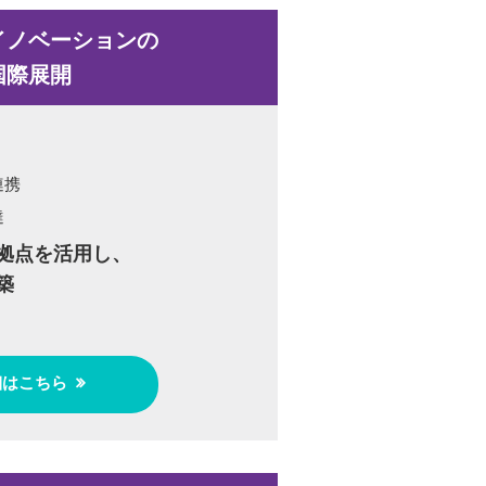
イノベーションの
国際展開
連携
達
拠点を活用し、
築
細はこちら