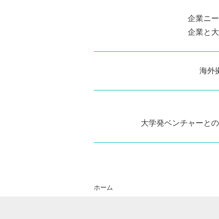
企業ニー
企業と大
海外
大学発ベンチャーとの
ホーム
Warning
: Undefined variable $post in
/h
723