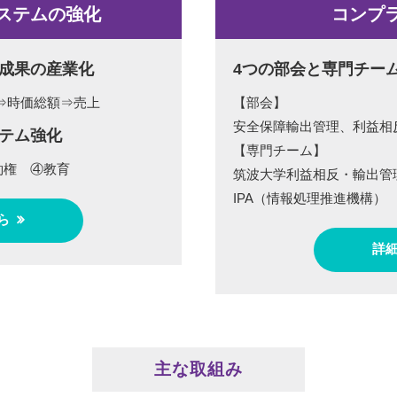
ステムの強化
コンプ
成果の産業化
4つの部会と専門チー
⇒時価総額⇒売上
【部会】
安全保障輸出管理、利益相
テム強化
【専門チーム】
約権 ④教育
筑波大学利益相反・輸出管
IPA（情報処理推進機構）
ら
詳
主な取組み