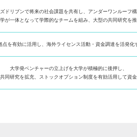
ズドリブンで将来の社会課題を共有し、アンダーワンルーフ構
学が一体となって学際的なチームを組み、大型の共同研究を推
拠点を有効に活用し、海外ライセンス活動・資金調達を活発化
大学発ベンチャーの立上げを大学が積極的に後押し、
共同研究を拡充、ストックオプション制度を有効活用して資金
ome/www/oiso.tsukuba.ac.jp/public_html/wp-content/themes/oiso