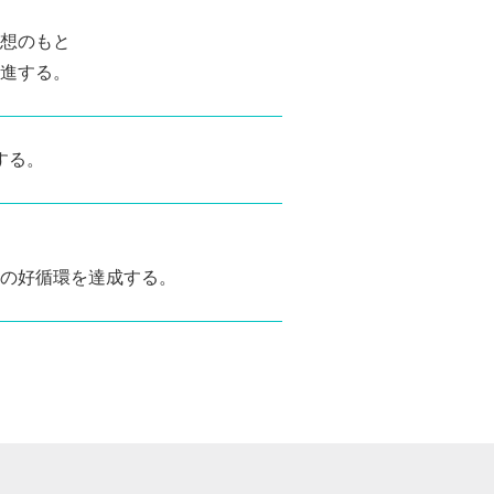
想のもと
進する。
する。
の好循環を達成する。
.tsukuba.ac.jp/functions.php
on line