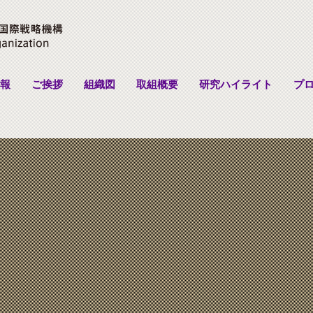
報
ご挨拶
組織図
取組概要
研究ハイライト
プ