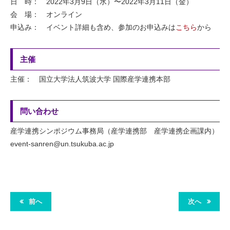
日 時： 2022年3月9日（水）〜2022年3月11日（金）
会 場： オンライン
申込み： イベント詳細も含め、参加のお申込みは
こちら
から
主催
主催： 国立大学法人筑波大学 国際産学連携本部
問い合わせ
産学連携シンポジウム事務局（産学連携部 産学連携企画課内）
event-sanren@un.tsukuba.ac.jp
前へ
次へ